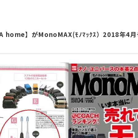
NPA home】がMonoMAX(ﾓﾉﾏｯｸｽ）2018